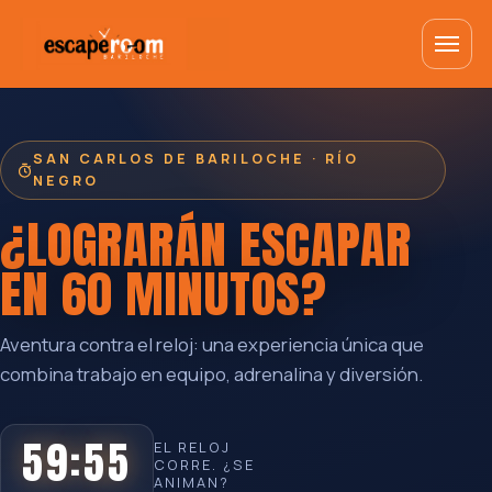
SAN CARLOS DE BARILOCHE · RÍO
NEGRO
¿LOGRARÁN ESCAPAR
EN
60 MINUTOS
?
Aventura contra el reloj: una experiencia única que
combina trabajo en equipo, adrenalina y diversión.
59:54
EL RELOJ
CORRE. ¿SE
ANIMAN?