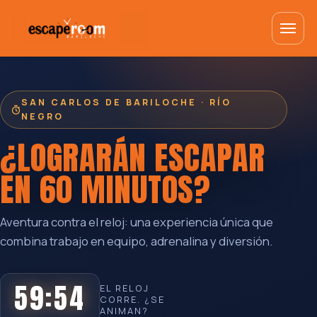
SAN CARLOS DE BARILOCHE · RÍO
NEGRO
¿LOGRARÁN ESCAPAR
EN
60 MINUTOS
?
Aventura contra el reloj: una experiencia única que
combina trabajo en equipo, adrenalina y diversión.
59:53
EL RELOJ
CORRE. ¿SE
ANIMAN?