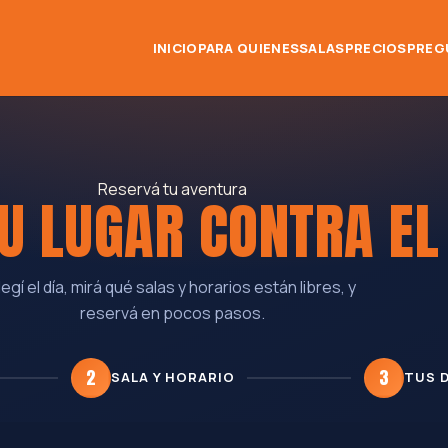
INICIO
PARA QUIENES
SALAS
PRECIOS
PREG
Reservá tu aventura
U LUGAR CONTRA E
legí el día, mirá qué salas y horarios están libres, y
reservá en pocos pasos.
2
3
SALA Y HORARIO
TUS 