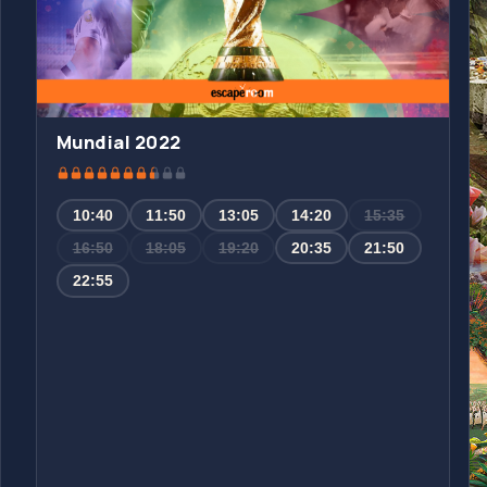
Mundial 2022
10:40
11:50
13:05
14:20
15:35
16:50
18:05
19:20
20:35
21:50
22:55