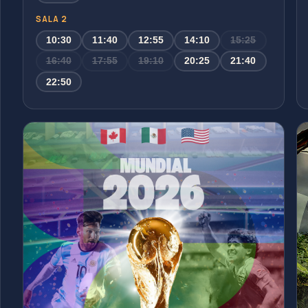
SALA 2
10:30
11:40
12:55
14:10
15:25
16:40
17:55
19:10
20:25
21:40
22:50