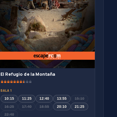
El Refugio de la Montaña
SALA 1
10:15
11:25
12:40
13:55
15:10
16:25
17:40
18:55
20:10
21:25
22:40