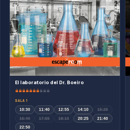
El laboratorio del Dr. Boeiro
SALA 1
10:30
11:40
12:55
14:10
15:25
16:40
17:55
19:10
20:25
21:40
22:50