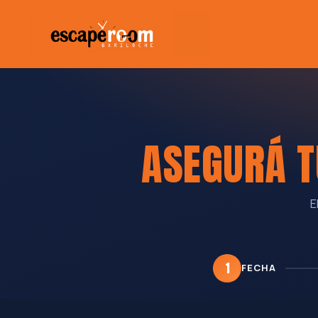
ASEGURÁ T
E
1
FECHA